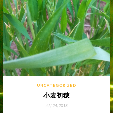
UNCATEGORIZED
小麦初穂
4月 24, 2018