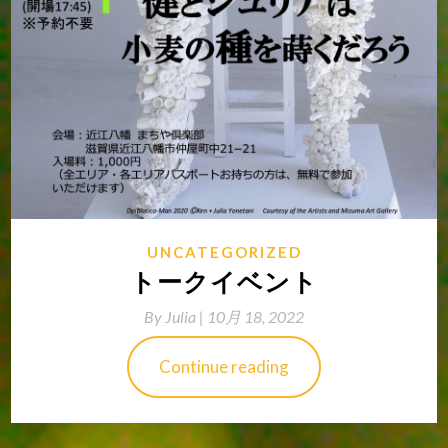
UNCATEGORIZED
トークイベント
By
Julia |
10月 18, 2022
Continue reading