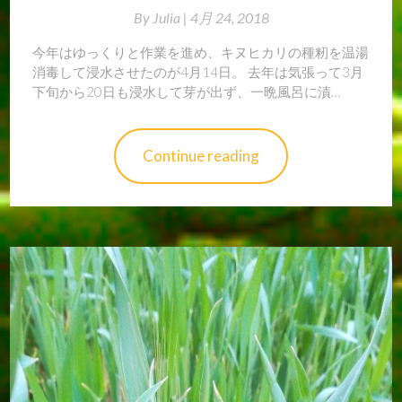
By
Julia |
4月 24, 2018
今年はゆっくりと作業を進め、キヌヒカリの種籾を温湯
消毒して浸水させたのが4月14日。 去年は気張って3月
下旬から20日も浸水して芽が出ず、一晩風呂に漬…
Continue reading