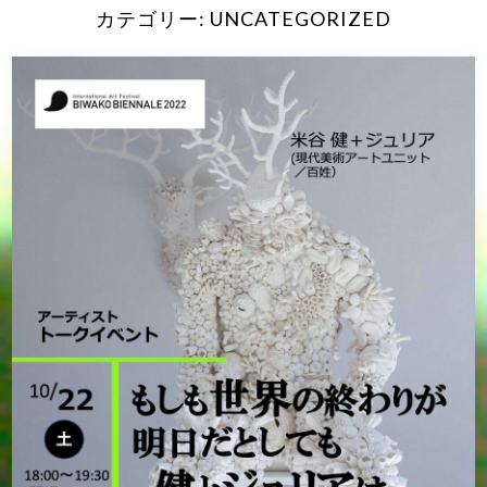
カテゴリー:
UNCATEGORIZED