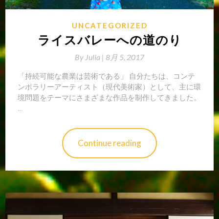
UNCATEGORIZED
ライスバレーへの道のり
By
Julia |
8月 5, 2017
「持続可能な農業は芸術である」 自分たちは、コンテ
ンポラリーアーティスト（現代美術家）として、主に環
境問題をテーマにさまざまな作品を制作してきました。
…
Continue reading