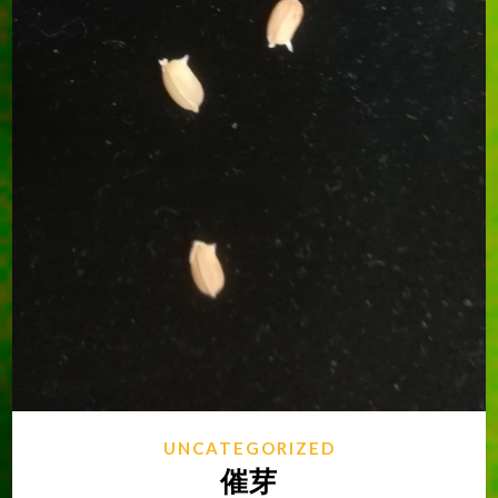
UNCATEGORIZED
催芽