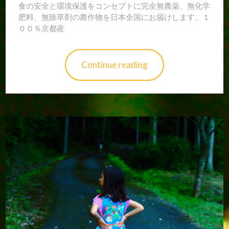
食の安全と環境保護をコンセプトに完全無農薬、無化学
肥料、無除草剤の農作物を日本全国にお届けします。１
００％京都産
Continue reading